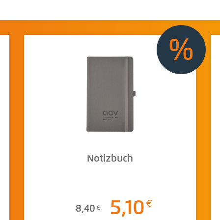
%
Notizbuch
5,10
8,40