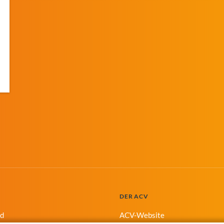
DER ACV
nd
ACV-Website