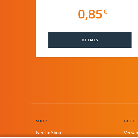
0,85
DETAILS
SHOP
HILFE
Neu im Shop
Versa