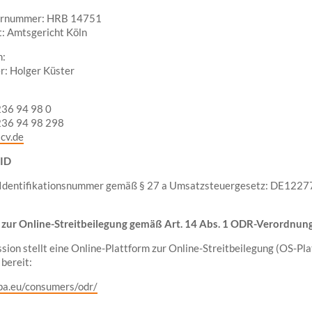
ernummer: HRB 14751
t: Amtsgericht Köln
h:
r: Holger Küster
236 94 98 0
236 94 98 298
cv.de
-ID
Identifikationsnummer gemäß § 27 a Umsatzsteuergesetz: DE122
 zur Online-Streitbeilegung gemäß Art. 14 Abs. 1 ODR-Verordnun
ion stellt eine Online-Plattform zur Online-Streitbeilegung (OS-Pla
bereit:
opa.eu/consumers/odr/