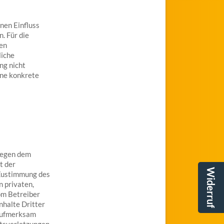
nen Einfluss
. Für die
ten
liche
ng nicht
hne konkrete
liegen dem
t der
Widerruf
 Zustimmung des
n privaten,
vom Betreiber
nhalte Dritter
 aufmerksam
htsverletzungen