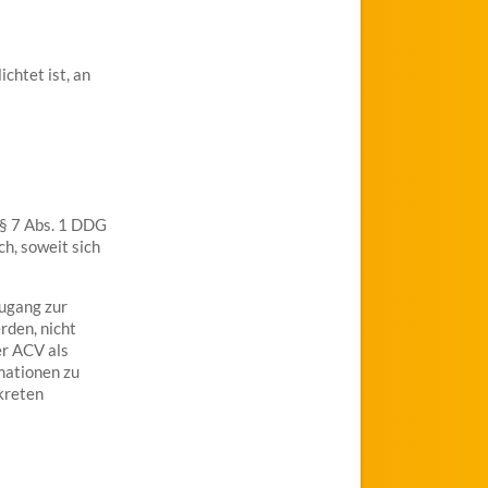
chtet ist, an
 § 7 Abs. 1 DDG
h, soweit sich
Zugang zur
rden, nicht
er ACV als
rmationen zu
kreten