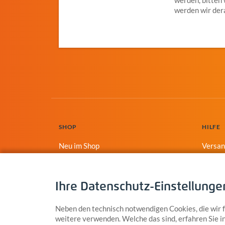
werden wir der
SHOP
HILFE
Neu im Shop
Versa
Unterwegs
Zahlun
Geschenke
Konta
Ihre Datenschutz-Einstellunge
Textilien
Streuartikel
Neben den technisch notwendigen Cookies, die wir
weitere verwenden. Welche das sind, erfahren Sie 
Alles fürs Auto