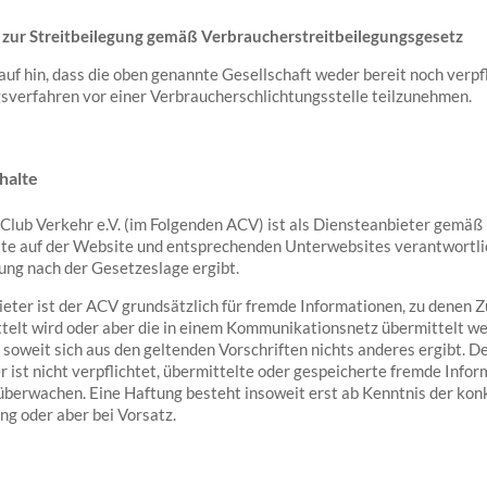
 zur Streitbeilegung gemäß Verbraucherstreitbeilegungsgesetz
uf hin, dass die oben genannte Gesellschaft weder bereit noch verpfli
gsverfahren vor einer Verbraucherschlichtungsstelle teilzunehmen.
halte
Club Verkehr e.V. (im Folgenden ACV) ist als Diensteanbieter gemäß
alte auf der Website und entsprechenden Unterwebsites verantwortlic
ung nach der Gesetzeslage ergibt.
eter ist der ACV grundsätzlich für fremde Informationen, zu denen 
telt wird oder aber die in einem Kommunikationsnetz übermittelt we
 soweit sich aus den geltenden Vorschriften nichts anderes ergibt. D
 ist nicht verpflichtet, übermittelte oder gespeicherte fremde Info
 überwachen. Eine Haftung besteht insoweit erst ab Kenntnis der kon
ng oder aber bei Vorsatz.