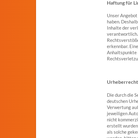
Haftung für L
Unser Angebot e
haben. Deshalb
Inhalte der ver
verantwortlich.
Rechtsverstöße
erkennbar. Eine
Anhaltspunkte 
Rechtsverletzu
Urheberrecht
Die durch die S
deutschen Urheb
Verwertung auß
jeweiligen Auto
nicht kommerzie
erstellt wurden
als solche gek
werden, bitten