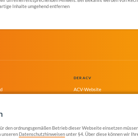
artige Inhalte umgehend entfernen
DER ACV
nd
ACV-Website
g
kt
n
 für den ordnungsgemäßen Betrieb dieser Webseite einsetzen müssen
in unseren
Datenschutzhinweisen
unter §4. Über diese können wir Ihr