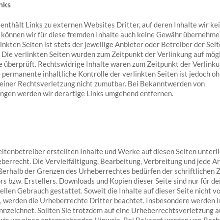
inks
nthält Links zu externen Websites Dritter, auf deren Inhalte wir kei
 können wir für diese fremden Inhalte auch keine Gewähr übernehmen
linkten Seiten ist stets der jeweilige Anbieter oder Betreiber der Sei
 Die verlinkten Seiten wurden zum Zeitpunkt der Verlinkung auf mög
 überprüft. Rechtswidrige Inhalte waren zum Zeitpunkt der Verlinku
 permanente inhaltliche Kontrolle der verlinkten Seiten ist jedoch o
einer Rechtsverletzung nicht zumutbar. Bei Bekanntwerden von
ngen werden wir derartige Links umgehend entfernen.
eitenbetreiber erstellten Inhalte und Werke auf diesen Seiten unter
errecht. Die Vervielfältigung, Bearbeitung, Verbreitung und jede Ar
erhalb der Grenzen des Urheberrechtes bedürfen der schriftlichen
rs bzw. Erstellers. Downloads und Kopien dieser Seite sind nur für de
llen Gebrauch gestattet. Soweit die Inhalte auf dieser Seite nicht 
, werden die Urheberrechte Dritter beachtet. Insbesondere werden I
ennzeichnet. Sollten Sie trotzdem auf eine Urheberrechtsverletzung
 wir um einen entsprechenden Hinweis. Bei Bekannt werden von Rec