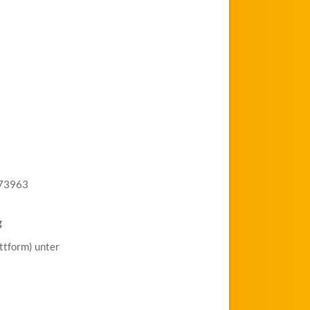
773963
g
ttform) unter