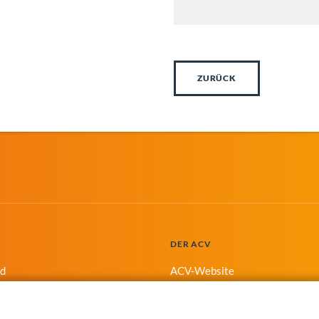
ZURÜCK
DER ACV
nd
ACV-Website
g
kt