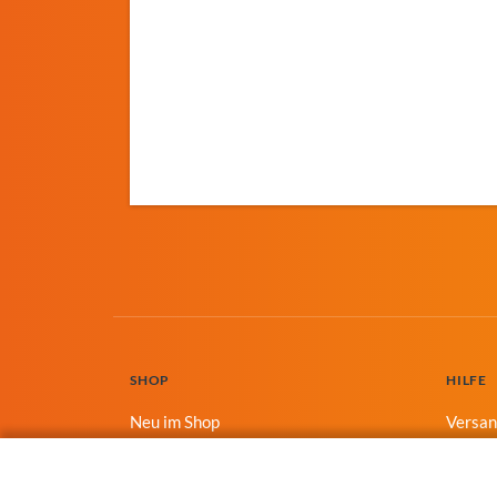
SHOP
HILFE
Neu im Shop
Versa
Unterwegs
Zahlun
Geschenke
Konta